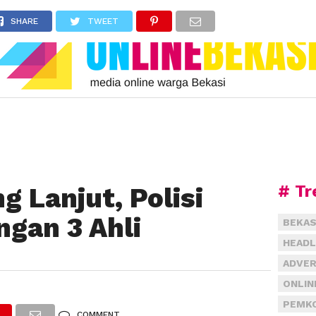
SHARE
TWEET
# Tr
 Lanjut, Polisi
ngan 3 Ahli
BEKAS
HEADL
ADVER
ONLIN
PEMKO
COMMENT