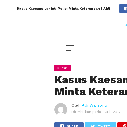
Kasus Kaesang Lanjut, Polisi Minta Keterangan 3 Ahli
NEWS
Kasus Kaesang
Minta Ketera
Oleh
Adi Warsono
Diterbitkan pada
7 Juli 2017
SHARE
TWEET