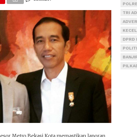
POLRE
TRI A
ADVER
KECEL
DPRD 
POLIT
BANJI
PILKA
Resor Metro Bekasi Kota memastikan laporan