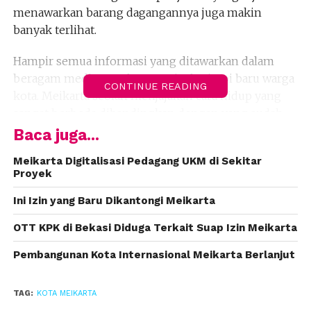
menawarkan barang dagangannya juga makin
banyak terlihat.
Hampir semua informasi yang ditawarkan dalam
beragam media tersebut, menjual mimpi baru warga
CONTINUE READING
kota. Meikarta seolah menjajakan cara hidup yang
sangat berbeda dibandingkan dengan yang sudah
dilakukan umumnya warga kota saat ini.
Baca juga...
Mulai dari desain, visual dan aneka paket promosi
Meikarta Digitalisasi Pedagang UKM di Sekitar
Proyek
memang disiapkan dengan begitu cermat dan
sangat menarik. Tagline dari iklan yang
Ini Izin yang Baru Dikantongi Meikarta
didengungkan berkali-kali membuat otak kita mau
OTT KPK di Bekasi Diduga Terkait Suap Izin Meikarta
tak mau merekam jika Meikarta nantinya bakal
menjadi kota paling modern dengan infrastruktur
Pembangunan Kota Internasional Meikarta Berlanjut
dan fasilitas hidup sangat lengkap, akses yang
mudah, lingkungan asri nan nyaman dan sederet
TAG:
KOTA MEIKARTA
kata ideal lainnya.