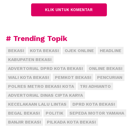
Betapa tidak, jika dilihat secara kasat mata, kawasan
KLIK UNTUK KOMENTAR
seluas 500 hektar itu memang terhubung dengan
segala macam fasilitas strategis. Jarak ke Jakarta yang
tak sampai 35 kilometer di pinggir tol Jakarta-
# Trending Topik
Cikampek, akses ke sejumlah kawasan industri dan
perdagangan di Cikarang dan Bekasi, akses ke pusat
BEKASI
KOTA BEKASI
OJEK ONLINE
HEADLINE
Perkantoran Pemda Kabupaten Bekasi yang hanya
KABUPATEN BEKASI
sepelemparan batu (sekitar 3 kilometer) dan akses
ADVERTORIAL DPRD KOTA BEKASI
ONLINE BEKASI
ke Bandung serta daerah lain makin mudah
WALI KOTA BEKASI
PEMKOT BEKASI
PENCURIAN
membuat lokasi, lagi-lagi lokasi, Meikarta seperti tak
ada dua.
POLRES METRO BEKASI KOTA
TRI ADHIANTO
ADVERTORIAL DINAS CIPTA KARYA
Selain jalan tol Jakarta-Cikampek, urusan
KECELAKAAN LALU LINTAS
DPRD KOTA BEKASI
transportasi dari dan ke Meikarta dijanjikan beragam
BEGAL BEKASI
POLITIK
SEPEDA MOTOR YAMAHA
fasilitas baru. Sebut saja, kereta api cepat Jakarta-
BANJIR BEKASI
PILKADA KOTA BEKASI
Bandung, kemudian Patimban Deep Seaport,
bandara internasional Kertajati dan jalan tol Jakarta-