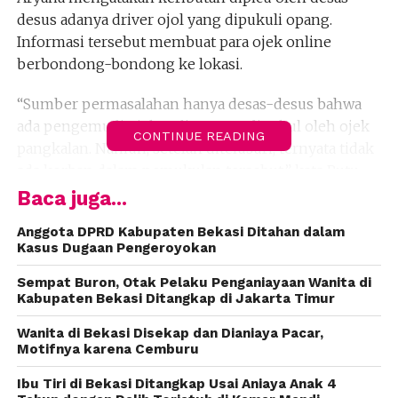
desus adanya driver ojol yang dipukuli opang.
Informasi tersebut membuat para ojek online
berbondong-bondong ke lokasi.
“Sumber permasalahan hanya desas-desus bahwa
ada pengemudi ojek online yang dipukul oleh ojek
CONTINUE READING
pangkalan. Namun, setelah ditelusuri, ternyata tidak
ada korban dalam pemukulan tersebut,” kata Putu
Kholis, Selasa (23/1).
Baca juga...
Menurut dia, polisi yang mendapatkan infirmasi itu
Anggota DPRD Kabupaten Bekasi Ditahan dalam
Kasus Dugaan Pengeroyokan
segera turun termasuk Tim Jaguar. Saat ini
sekelompok driver ojol dan opang sudah
Sempat Buron, Otak Pelaku Penganiayaan Wanita di
dibubarkan dari lokasi.
Kabupaten Bekasi Ditangkap di Jakarta Timur
Wanita di Bekasi Disekap dan Dianiaya Pacar,
“Untuk massa ojek online sudah diarahkan untuk
Motifnya karena Cemburu
membubarkan diri. Sementara massa ojek
pangkalan sudah meninggalkan area kampus UI
Ibu Tiri di Bekasi Ditangkap Usai Aniaya Anak 4