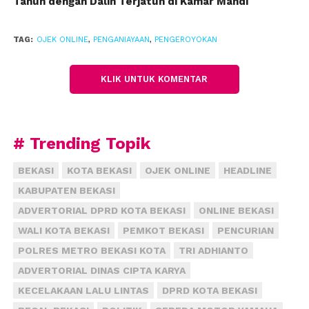
Tahun dengan Dalih Terjatuh di Kamar Mandi
menuju ke atas flyover UI,” ujar Putu Kholis.
(fiz)
TAG:
OJEK ONLINE
,
PENGANIAYAAN
,
PENGEROYOKAN
KLIK UNTUK KOMENTAR
# Trending Topik
BEKASI
KOTA BEKASI
OJEK ONLINE
HEADLINE
KABUPATEN BEKASI
ADVERTORIAL DPRD KOTA BEKASI
ONLINE BEKASI
WALI KOTA BEKASI
PEMKOT BEKASI
PENCURIAN
POLRES METRO BEKASI KOTA
TRI ADHIANTO
ADVERTORIAL DINAS CIPTA KARYA
KECELAKAAN LALU LINTAS
DPRD KOTA BEKASI