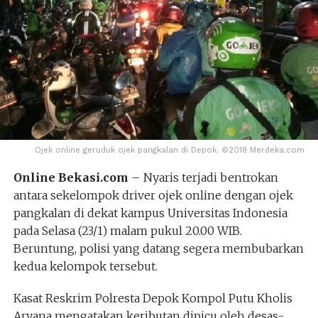
Ojek online geruduk ojek pangkalan di Depok. ©2018 Merdeka.com
Online Bekasi.com
– Nyaris terjadi bentrokan
antara sekelompok driver ojek online dengan ojek
pangkalan di dekat kampus Universitas Indonesia
pada Selasa (23/1) malam pukul 20.00 WIB.
Beruntung, polisi yang datang segera membubarkan
kedua kelompok tersebut.
Kasat Reskrim Polresta Depok Kompol Putu Kholis
Aryana mengatakan keributan dipicu oleh desas-