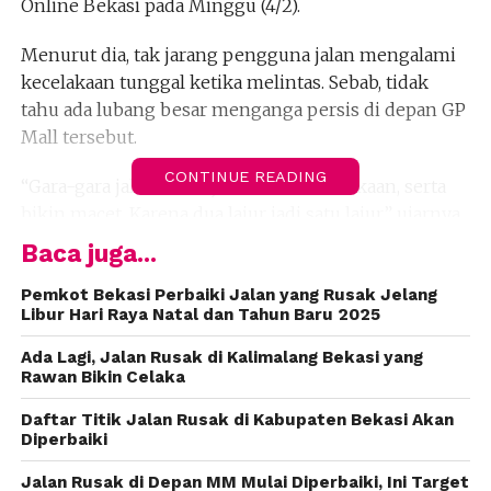
Online Bekasi pada Minggu (4/2).
Menurut dia, tak jarang pengguna jalan mengalami
kecelakaan tunggal ketika melintas. Sebab, tidak
tahu ada lubang besar menganga persis di depan GP
Mall tersebut.
CONTINUE READING
“Gara-gara jalan rusak jadi rawan kecelakaan, serta
bikin macet. Karena dua lajur jadi satu lajur,” ujarnya.
Baca juga...
Warga berharap pemerintah Kota Bekasi segera
melakukan perbaikan jalan rusak. Sebab, jika
Pemkot Bekasi Perbaiki Jalan yang Rusak Jelang
Libur Hari Raya Natal dan Tahun Baru 2025
dibiarkan kerusakan akan semakin parah, dan makin
banyak korban lagi.
(fiz)
Ada Lagi, Jalan Rusak di Kalimalang Bekasi yang
Rawan Bikin Celaka
Daftar Titik Jalan Rusak di Kabupaten Bekasi Akan
Diperbaiki
Jalan Rusak di Depan MM Mulai Diperbaiki, Ini Target