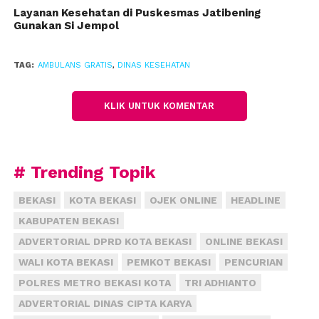
bertahap. Total jumlah kelurahan di Kota Bekasi
Layanan Kesehatan di Puskesmas Jatibening
Gunakan Si Jempol
mencapai 56.
Ia mengatakan, adanya ambulans jenazah di
TAG:
AMBULANS GRATIS
,
DINAS KESEHATAN
lingkungan masyarakat dapat menekan penggunaan
ambulans ilegal yang mematok biaya besar. Soalnya,
KLIK UNTUK KOMENTAR
pemerintah telah mengeluarkan Kartu Sehat yang
menjamin biaya berobat gratis.
“Berobatnya gratis, ambulansnya juga harus gratis,”
# Trending Topik
ujar Tanti.
(fiz)
BEKASI
KOTA BEKASI
OJEK ONLINE
HEADLINE
KABUPATEN BEKASI
ADVERTORIAL DPRD KOTA BEKASI
ONLINE BEKASI
WALI KOTA BEKASI
PEMKOT BEKASI
PENCURIAN
POLRES METRO BEKASI KOTA
TRI ADHIANTO
ADVERTORIAL DINAS CIPTA KARYA