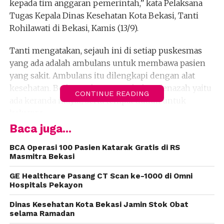
kepada tim anggaran pemerintah,” kata Pelaksana
Tugas Kepala Dinas Kesehatan Kota Bekasi, Tanti
Rohilawati di Bekasi, Kamis (13/9).
Tanti mengatakan, sejauh ini di setiap puskesmas
yang ada adalah ambulans untuk membawa pasien
yang sakit. Ambulans itu dilengkapi dengan alat
kesehatan. Bedanya dengan ambulans jenazah yaitu
CONTINUE READING
ada keranda mayat, serta tempat duduk untuk
keluarga.
Baca juga...
“Dalam musyawarah rencana pembangunan
(musrenbang), banyak masyarakat yang usul, karena
BCA Operasi 100 Pasien Katarak Gratis di RS
Masmitra Bekasi
cukup dibutuhkan,” kata Tanti.
GE Healthcare Pasang CT Scan ke-1000 di Omni
Menurut Tanti, jika melihat luas gerografis wilayah
Hospitals Pekayon
kecamatan, maka idealnya ambulans jenazah ada di
Dinas Kesehatan Kota Bekasi Jamin Stok Obat
setiap kelurahan. Karena itu, pengadaan ambulans
selama Ramadan
untuk jenazah di tiap kelurahan dilakukan secara