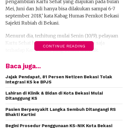
pengambilan Kartu Sehat yang diajukan pada bulan
Mei, Juni dan Juli hanya bisa dilakukan sampai 6-7
september 2018,’ kata Kabag Humas Pemkot Bekasi
Sajekti Rubiah di Bekasi.
Menurut dia, terhitung mulai Senin (10/9), pelayaan
Kartu Sehat hanya melayani pendaftaran saja
CONTINUE READING
terhadap Kartu Sehat yang belum tercetak.
Dan pencetakan hanya dilakukan bagi masyarakat
Baca juga...
yang sedang sakit , dirawat maupun dalam keadaan
darurat lainnya kartu saat ini hampir mencapai
Jajak Pendapat, 81 Persen Netizen Bekasi Tolak
Integrasi KS ke BPJS
600000 Kartu yang tercetak sesuai pengandaan
blangko ks di dinas Kependudukan dan Catatan Sipil
Lahiran di Klinik & Bidan di Kota Bekasi Mulai
sebanyak 600000 di tahun 2018.
Ditanggung KS
Pasien Berpenyakit Langka Sembuh Ditangangi RS
Pemkot Bekasi tetap berkomitmen memberikan
Bhakti Kartini
layanan kesehatan gratis kepada warganya dengan
catatan kondisi yang darurat.
Begini Prosedur Penggunaan KS-NIK Kota Bekasi