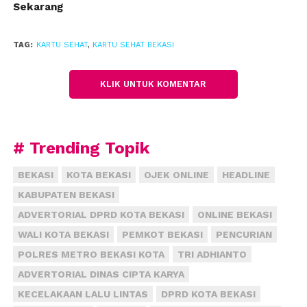
Sekarang
“Pasien yang darurat menyertakan surat keterangan
rumah sakit tempat dia dirawat akan dengan mudah
TAG:
KARTU SEHAT
,
KARTU SEHAT BEKASI
mendapatkan kartu sehat,” katanya.
KLIK UNTUK KOMENTAR
Pencetakan kembali Kartu Sehat hingga kini belum
ditentukan jadwalnya sampai manunggu proses
pengadaan blanko rampung.
# Trending Topik
Terhadap pasien yang demikiannya menyediakan
kanal laporan melalui Whatsap aduan Kartu Sehat di
BEKASI
KOTA BEKASI
OJEK ONLINE
HEADLINE
nomor 0821 2398 5979.
KABUPATEN BEKASI
ADVERTORIAL DPRD KOTA BEKASI
ONLINE BEKASI
Sajekti menambahkan, sosialisasi terkait hal ini telah
WALI KOTA BEKASI
PEMKOT BEKASI
PENCURIAN
disebarluaskan pihaknya melalui media sosial dan
pengumuman kepada masyarakat setempat.
POLRES METRO BEKASI KOTA
TRI ADHIANTO
Dirinya menambahkan, bahwa masyarakat juga
ADVERTORIAL DINAS CIPTA KARYA
dapat berobat langsung ke RSUD Kota Bekasi hanya
KECELAKAAN LALU LINTAS
DPRD KOTA BEKASI
menggunakan e-KTP dan KK saja,”Tentunya bagi