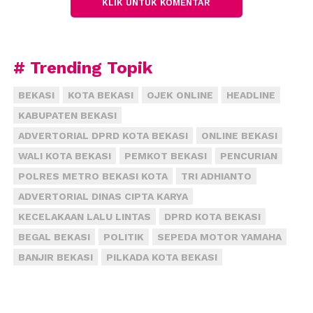
KLIK UNTUK KOMENTAR
“Pemberinya hanya bilang, ini pemberian dari
Kementerian Kesehatan melalui aspirasi DPR,” ujar
dia.
# Trending Topik
Seorang penerima bantuan di Duren Jaya, Bekasi
BEKASI
KOTA BEKASI
OJEK ONLINE
HEADLINE
Timur, Dewi Utaminingtyas menuturkan dirinya
KABUPATEN BEKASI
menerima bantuan biskuit balita. Ia mengaku tidak
ada yang aneh dalam pemberian tersebut, justru
ADVERTORIAL DPRD KOTA BEKASI
ONLINE BEKASI
bantuan itu cukup bermanfaat bagi balitanya.
WALI KOTA BEKASI
PEMKOT BEKASI
PENCURIAN
POLRES METRO BEKASI KOTA
TRI ADHIANTO
“Ada stiker dari Anggota DPR RI dan tulisan berupa
ADVERTORIAL DINAS CIPTA KARYA
aspirasi masyarakat,” ujar dia.
(fiz)
KECELAKAAN LALU LINTAS
DPRD KOTA BEKASI
BEGAL BEKASI
POLITIK
SEPEDA MOTOR YAMAHA
BANJIR BEKASI
PILKADA KOTA BEKASI