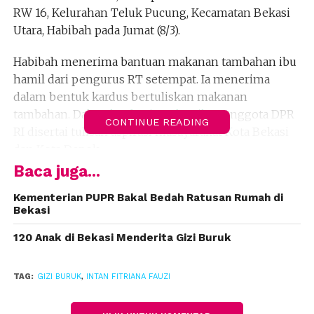
RW 16, Kelurahan Teluk Pucung, Kecamatan Bekasi
Utara, Habibah pada Jumat (8/3).
Habibah menerima bantuan makanan tambahan ibu
hamil dari pengurus RT setempat. Ia menerima
dalam bentuk kardus bertuliskan makanan
tambahan. Dalam kardus itu ada stiker Anggota DPR
CONTINUE READING
RI disertai tulisan aspirasi masayarakat Kota Bekasi
dan Kota Depok.
Baca juga...
“Tidak ada stiker caleg, pemberian juga bukan pada
saat kampanye atau sosialisasi,” kata Habibah.
Kementerian PUPR Bakal Bedah Ratusan Rumah di
Bekasi
Nuraini, Warga RT 12 RW 8, Kelurahan Mustikasari,
120 Anak di Bekasi Menderita Gizi Buruk
Kecamatan Mustikajaya juga menerima bantuan
tersebut. Ia mengaku tidak mendapatkan
TAG:
GIZI BURUK
,
INTAN FITRIANA FAUZI
pengarahan mencoblos ketika menerima bantuan
tersebut.