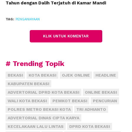
Tahun dengan Dalih Terjatuh di Kamar Mandi
rumah sakit, sekarang kondisinya sudah pulih,” ujar
dia.
(fiz)
TAG:
PENGANIAYAAN
KLIK UNTUK KOMENTAR
# Trending Topik
BEKASI
KOTA BEKASI
OJEK ONLINE
HEADLINE
KABUPATEN BEKASI
ADVERTORIAL DPRD KOTA BEKASI
ONLINE BEKASI
WALI KOTA BEKASI
PEMKOT BEKASI
PENCURIAN
POLRES METRO BEKASI KOTA
TRI ADHIANTO
ADVERTORIAL DINAS CIPTA KARYA
KECELAKAAN LALU LINTAS
DPRD KOTA BEKASI