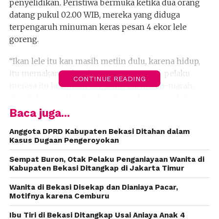
penyelidikan. Peristiwa bermuka ketika dua orang
datang pukul 02.00 WIB, mereka yang diduga
terpengaruh minuman keras pesan 4 ekor lele
goreng.
“Ikan lele itu kan masih metiin dulu, karena hidup,
itu memakan waktu, karena proses. Tapi, pelaku
CONTINUE READING
merasa itu kelamaan langsung dia marah-marah,
dipukulnya etalase. Korban kemudian menghalangi
agar tidak rusak. Di situ ada balok, korban angsung
Baca juga...
dipukul,” katanya, Kamis (21/3).
Anggota DPRD Kabupaten Bekasi Ditahan dalam
Kasus Dugaan Pengeroyokan
Korban yang jatuh bersimbah darah membuat
pelaku panik, dan kabur. Pelaku yang mengaku
Sempat Buron, Otak Pelaku Penganiayaan Wanita di
“anggota” bukan langganan korban. Polisi masih
Kabupaten Bekasi Ditangkap di Jakarta Timur
berupaya menyelidiki kasus tersebut untuk
Wanita di Bekasi Disekap dan Dianiaya Pacar,
mengungkap kasusnya.
Motifnya karena Cemburu
“Korban diselamatkan temannya untuk dibawa ke
Ibu Tiri di Bekasi Ditangkap Usai Aniaya Anak 4