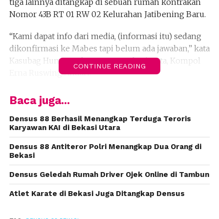
tiga lainnya ditangkap di sebuah rumah kontrakan
Nomor 43B RT 01 RW 02 Kelurahan Jatibening Baru.
“Kami dapat info dari media, (informasi itu) sedang
dikonfirmasi ke Mabes tapi belum ada jawaban,” kata
Kasubag Humas Polres Metro Bekasi Kota, Kompol
CONTINUE READING
Erna Ruswing Andari.
Dalam penangkapan ini, Densus menyita barang
Baca juga...
bukti sepeda motor, tiga telepon genggam, dan
sebuah kartu identitas kependudukan atau KTP.
Densus 88 Berhasil Menangkap Terduga Teroris
(fiz)
Karyawan KAI di Bekasi Utara
Densus 88 Antiteror Polri Menangkap Dua Orang di
Bekasi
Densus Geledah Rumah Driver Ojek Online di Tambun
Atlet Karate di Bekasi Juga Ditangkap Densus