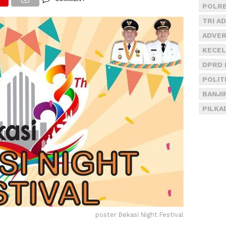
POLRE
TRI A
ADVER
KECEL
DPRD 
POLIT
BANJI
PILKA
poster Bekasi Night Festival