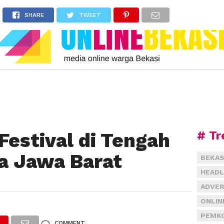
SHARE
TWEET
# Tr
Festival di Tengah
na Jawa Barat
BEKAS
HEADL
ADVER
0
ONLIN
PEMKO
COMMENT