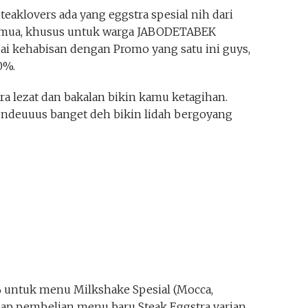
teaklovers ada yang eggstra spesial nih dari
emua, khusus untuk warga JABODETABEK
ai kehabisan dengan Promo yang satu ini guys,
0%.
a lezat dan bakalan bikin kamu ketagihan.
endeuuus banget deh bikin lidah bergoyang
 untuk menu Milkshake Spesial (Mocca,
setiap pembelian menu baru Steak Eggstra varian