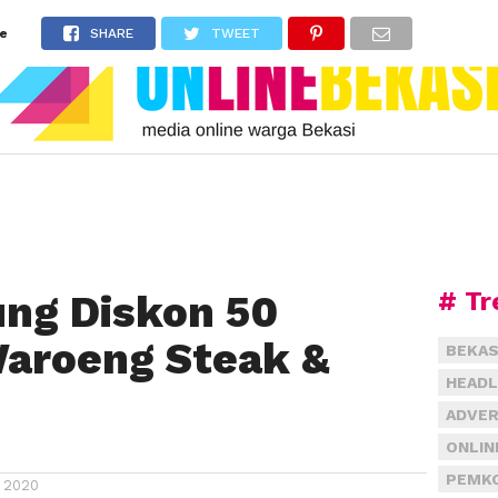
ke
SHARE
TWEET
# Tr
ng Diskon 50
Waroeng Steak &
BEKAS
HEADL
ADVER
ONLIN
PEMKO
 2020