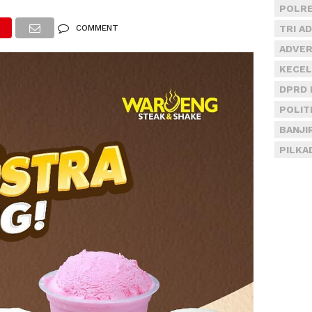
POLRE
COMMENT
TRI A
ADVER
KECEL
DPRD 
POLIT
BANJI
PILKA