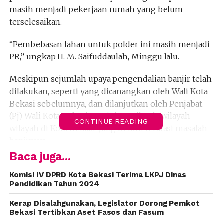
masih menjadi pekerjaan rumah yang belum
terselesaikan.
“Pembebasan lahan untuk polder ini masih menjadi
PR,” ungkap H. M. Saifuddaulah, Minggu lalu.
Meskipun sejumlah upaya pengendalian banjir telah
dilakukan, seperti yang dicanangkan oleh Wali Kota
Bekasi sebelumnya, dan dilanjutkan oleh Penjabat
(Pj) Wali Kota Bekasi saat ini, masih ada wilayah-
CONTINUE READING
wilayah di Kota Bekasi yang belum teratasi masalah
banjirnya.
Baca juga...
H. M. Saifuddaulah mencontohkan wilayah
Jatimakmur, yang jika polder berfungsi dengan baik,
Komisi IV DPRD Kota Bekasi Terima LKPJ Dinas
Pendidikan Tahun 2024
dapat mengurangi risiko banjir di beberapa wilayah,
termasuk Jatiwaringin dan Jaticempaka.
Kerap Disalahgunakan, Legislator Dorong Pemkot
Bekasi Tertibkan Aset Fasos dan Fasum