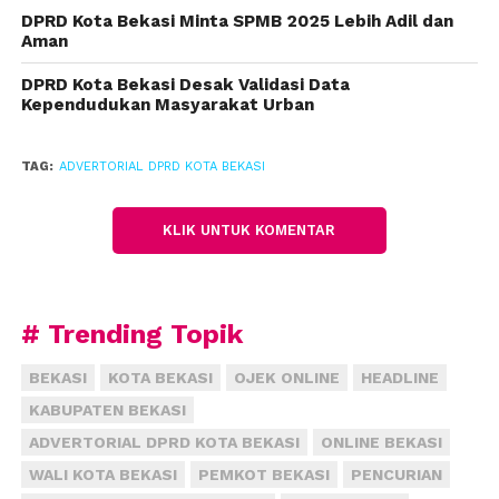
Pemerintah Kota Bekasi, menurut H. M.
DPRD Kota Bekasi Minta SPMB 2025 Lebih Adil dan
Saifuddaulah, harus segera menyelesaikan program-
Aman
program pengendalian banjir, terutama
pembangunan polder-polder sebagai tempat
DPRD Kota Bekasi Desak Validasi Data
Kependudukan Masyarakat Urban
penampungan air sementara saat musim hujan.
Penggunaan polder air dianggap sangat efektif
TAG:
ADVERTORIAL DPRD KOTA BEKASI
dalam mengurangi risiko banjir, terutama
mengingat karakter permukiman penduduk Kota
KLIK UNTUK KOMENTAR
Bekasi yang rawan banjir, banyak berada di daerah
cekungan. Cekungan-cekungan ini sebelumnya
adalah rumah air yang sekarang telah beralih fungsi.
# Trending Topik
Selain polder air, penguatan tanggul di Kali Bekasi
juga perlu diperhatikan. Permukiman penduduk di
BEKASI
KOTA BEKASI
OJEK ONLINE
HEADLINE
bantaran kali kerap menjadi langganan banjir jika
KABUPATEN BEKASI
ada kiriman dari Bogor dalam jumlah banyak.
ADVERTORIAL DPRD KOTA BEKASI
ONLINE BEKASI
WALI KOTA BEKASI
PEMKOT BEKASI
PENCURIAN
Masih banyak yang harus dilakukan untuk