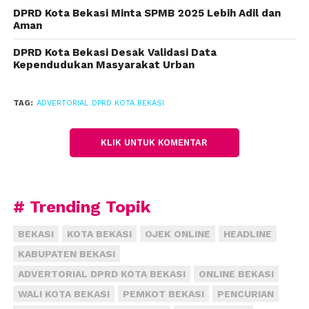
DPRD Kota Bekasi Minta SPMB 2025 Lebih Adil dan
memperhatikan terkait kenaikan tarif air PDAM.
Aman
“Saya meminta Bapak Wali Kota, untuk meninjau
DPRD Kota Bekasi Desak Validasi Data
ulang kebijakan kenaikan tarif air PDAM Tirta
Kependudukan Masyarakat Urban
Patriot,” ucap Latu Har Hary. (Fahmi/ADV)
TAG:
ADVERTORIAL DPRD KOTA BEKASI
KLIK UNTUK KOMENTAR
# Trending Topik
BEKASI
KOTA BEKASI
OJEK ONLINE
HEADLINE
KABUPATEN BEKASI
ADVERTORIAL DPRD KOTA BEKASI
ONLINE BEKASI
WALI KOTA BEKASI
PEMKOT BEKASI
PENCURIAN