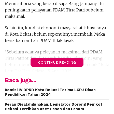
Menurut pria yang kerap disapa Bang Jampang itu,
peningkatan pelayanan PDAM Tirta Patriot belum
maksimal.
Selain itu, kondisi ekonomi masyarakat, khususnya
di Kota Bekasi belum sepenuhnya membaik. Maka
kenaikan tarif air PDAM tidak layak.
“Sebelum adanya pelayanan maksimal dari PDAM
Tirta Patriot dan di tengah kondisi ekonomi yang
CONTINUE READING
belum membaik maka tarif air tidak boleh naik,” kata
Latu Har Hari, Selasa, 15 April 2025.
Baca juga...
Ia menyoroti kualitas pelayanan dan air dari PDAM
Tirta Patriot. “Kadang mengalir kadang tidak, hal ini
Komisi IV DPRD Kota Bekasi Terima LKPJ Dinas
Pendidikan Tahun 2024
yang menjadi perhatian khusus bagi kami di DPRD
Kota Bekasi,” ujarnya.
Kerap Disalahgunakan, Legislator Dorong Pemkot
Bekasi Tertibkan Aset Fasos dan Fasum
Ia berharap, Wali Kota Bekasi, Tri Adhianto, agar