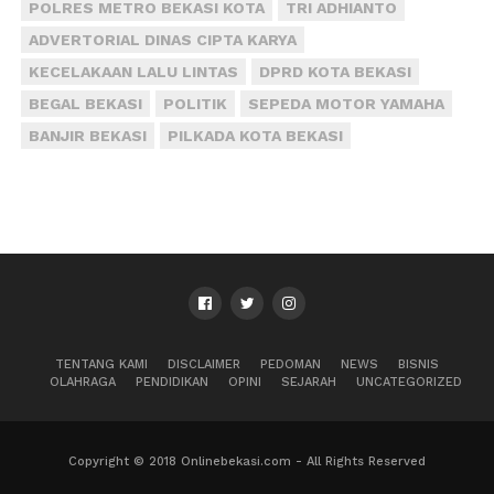
POLRES METRO BEKASI KOTA
TRI ADHIANTO
ADVERTORIAL DINAS CIPTA KARYA
KECELAKAAN LALU LINTAS
DPRD KOTA BEKASI
BEGAL BEKASI
POLITIK
SEPEDA MOTOR YAMAHA
BANJIR BEKASI
PILKADA KOTA BEKASI
TENTANG KAMI
DISCLAIMER
PEDOMAN
NEWS
BISNIS
OLAHRAGA
PENDIDIKAN
OPINI
SEJARAH
UNCATEGORIZED
Copyright © 2018 Onlinebekasi.com - All Rights Reserved