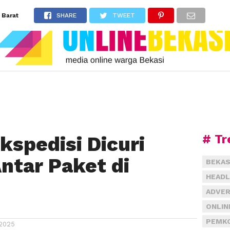
 Barat
SHARE
TWEET
# Tr
kspedisi Dicuri
ntar Paket di
BEKAS
HEADL
ADVER
ONLIN
PEMKO
2025