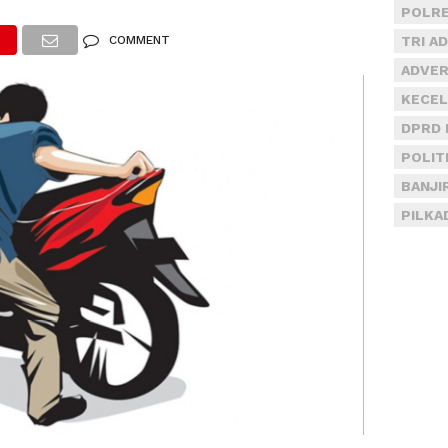
POLRE
COMMENT
TRI A
ADVER
KECEL
DPRD 
POLIT
BANJI
PILKA