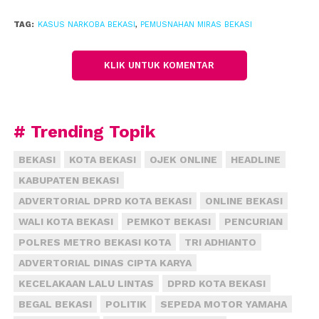
sebanyak 11,9 kilogram, 7.104 butir ekstasi, 5 gram
heroin, 405,65 gram sabu-sabu. Barang haram itu
TAG:
KASUS NARKOBA BEKASI
,
PEMUSNAHAN MIRAS BEKASI
disita dari 182 tersangka dengan rincian 176 laki-laki,
dan 6 perempuan.
(fiz)
KLIK UNTUK KOMENTAR
# Trending Topik
BEKASI
KOTA BEKASI
OJEK ONLINE
HEADLINE
KABUPATEN BEKASI
ADVERTORIAL DPRD KOTA BEKASI
ONLINE BEKASI
WALI KOTA BEKASI
PEMKOT BEKASI
PENCURIAN
POLRES METRO BEKASI KOTA
TRI ADHIANTO
ADVERTORIAL DINAS CIPTA KARYA
KECELAKAAN LALU LINTAS
DPRD KOTA BEKASI
BEGAL BEKASI
POLITIK
SEPEDA MOTOR YAMAHA