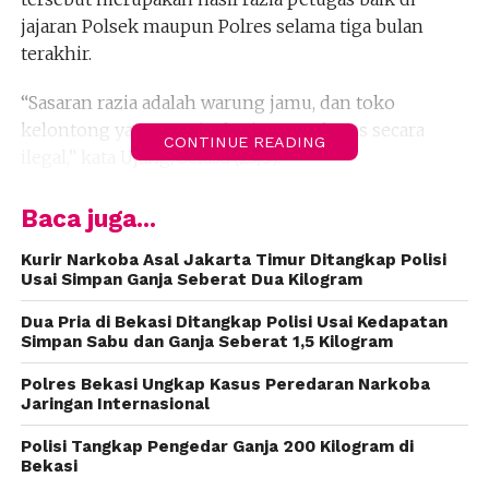
jajaran Polsek maupun Polres selama tiga bulan
terakhir.
“Sasaran razia adalah warung jamu, dan toko
kelontong yang menjual minuman keras secara
CONTINUE READING
ilegal,” kata Ujang, Selasa (23/5).
Ujang mengatakan, meski menyita belasan ribu
Baca juga...
botol dan ratusan liter minuman keras, penyidik tak
sampai menetapkan tersangka. Sebab, sanksi dari
Kurir Narkoba Asal Jakarta Timur Ditangkap Polisi
Usai Simpan Ganja Seberat Dua Kilogram
jualan minuman keras tersebut hanya termaktub di
dalam peraturan daerah.
Dua Pria di Bekasi Ditangkap Polisi Usai Kedapatan
Simpan Sabu dan Ganja Seberat 1,5 Kilogram
“Kalau narkoba yang dimusnahkan, merupakan
Polres Bekasi Ungkap Kasus Peredaran Narkoba
barang bukti dari 156 kasus yang ditangani polisi,”
Jaringan Internasional
kata dia.
Polisi Tangkap Pengedar Ganja 200 Kilogram di
Bekasi
Ia merinci, barang bukti itu antara lain daun ganja