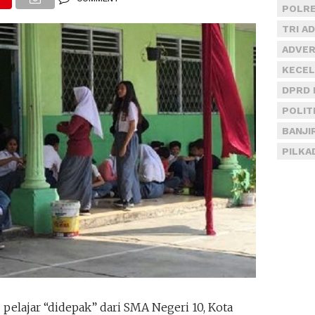
POLRE
TRI A
ADVER
KECEL
DPRD 
POLIT
BANJI
PILKA
pelajar “didepak” dari SMA Negeri 10, Kota