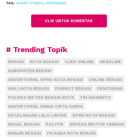
“Kepada Orangtua atau wali dari anak-anak
TAG:
AHMAD SYAIKHU
,
PASKIBRAKA
Paskibraka saya mengucapkan selamat atas
terpilihnya sebagai Capaska Tahun 2017 dikarenakan
KLIK UNTUK KOMENTAR
Paskibraka adalah pemuda yag terpilih dan
tangguh,” kata Syaikhu.
Menurut dia, menjadi Paskibraka tidaklah mudah,
# Trending Topik
dan harus melalui seleksi yang ketat dan yang
terbaiklah yang terpilih. Itu kata dia, hasil dari tekad
BEKASI
KOTA BEKASI
OJEK ONLINE
HEADLINE
perjuangan anak-anak yang selalu berlatih secara
KABUPATEN BEKASI
sungguh-sungguh sehingga terpilih menjadi
ADVERTORIAL DPRD KOTA BEKASI
ONLINE BEKASI
Capaska tahun 2017.
WALI KOTA BEKASI
PEMKOT BEKASI
PENCURIAN
POLRES METRO BEKASI KOTA
TRI ADHIANTO
“Perlu anak-anakku ingat bahwa di pundak kalian
masih ada tugas berat yang harus kalian laksanakan,
ADVERTORIAL DINAS CIPTA KARYA
yaitu sebagai Pasukan Pengibar Bendera pada
KECELAKAAN LALU LINTAS
DPRD KOTA BEKASI
upacara yang akan dilaksanakan pada hari Kamis, 17
BEGAL BEKASI
POLITIK
SEPEDA MOTOR YAMAHA
Agustus 2017 besok,” katanya.
BANJIR BEKASI
PILKADA KOTA BEKASI