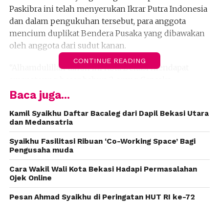
Paskibra ini telah menyerukan Ikrar Putra Indonesia
dan dalam pengukuhan tersebut, para anggota
mencium duplikat Bendera Pusaka yang dibawakan
oleh anggota dari sudut kanan.
CONTINUE READING
“Alhamdulillah tahun ini Kota Bekasi mendapat
amanat yang besar bahwa 2 orang Capaska
Paskibraka Kota Bekasi terpilih untuk bertugas
Baca juga...
menjadi Capaska di tingkat Nasional dan tingkat
Kamil Syaikhu Daftar Bacaleg dari Dapil Bekasi Utara
Provinsi Jawa Barat,” kata Syaikhu.
dan Medansatria
Dua Capaska tersebut adalah Annisa Bulan Dewi dari
Syaikhu Fasilitasi Ribuan ‘Co-Working Space’ Bagi
SMAN 5 Kota Bekasi untuk bertugas pada Upacara
Pengusaha muda
Hari Proklamasi Kemerdekaan RI di tingkat Nasional
Cara Wakil Wali Kota Bekasi Hadapi Permasalahan
dan Capaska atas nama Irzan Faiq Ronazi dari SMA Al
Ojek Online
– Azhar 4 sebagai petugas Capaska tingkat Provinsi
Pesan Ahmad Syaikhu di Peringatan HUT RI ke-72
Jawa Barat.